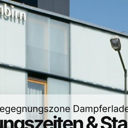
egegnungszone Dampferlad
ngszeiten & St