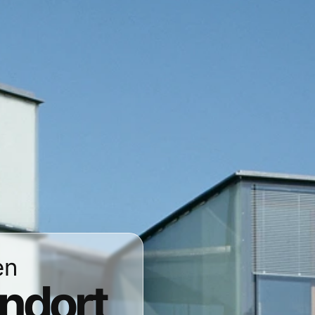
en
andort