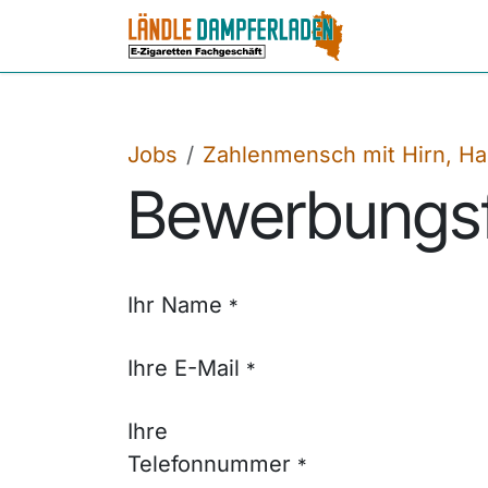
Zum Inhalt springen
Home
Wi
Jobs
Zahlenmensch mit Hirn, H
Bewerbungsf
Ihr Name
*
Ihre E-Mail
*
Ihre
Telefonnummer
*