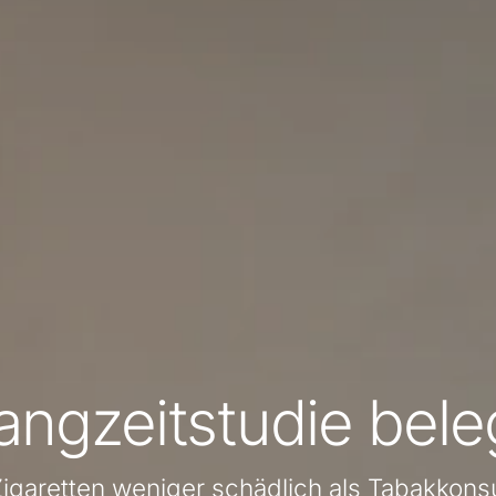
angzeitstudie bele
igaretten weniger schädlich als Tabakkon