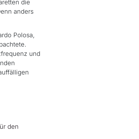
aretten die
 Denn anders
ardo Polosa,
bachtete.
zfrequenz und
enden
uffälligen
für den