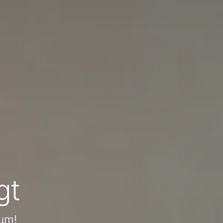
gt
sum!