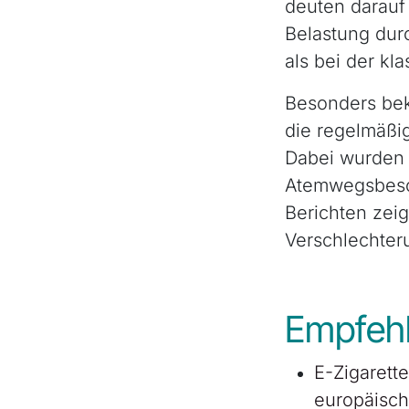
deuten darauf 
Belastung dur
als bei der kl
Besonders beka
die regelmäßi
Dabei wurden 
Atemwegsbesc
Berichten zeig
Verschlechter
Empfehl
E-Zigarette
europäisch