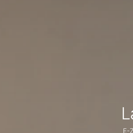
L
E-Z