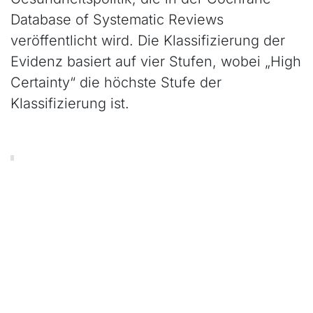
Database of Systematic Reviews
veröffentlicht wird. Die Klassifizierung der
Evidenz basiert auf vier Stufen, wobei „High
Certainty“ die höchste Stufe der
Klassifizierung ist.
Quellen:
E-CIGARETTES HELP MORE TOBACCO
SMOKERS QUIT THAN TRADITIONAL
NICOTINE REPLACEMENT
E-cigarettes are more effective than
traditional Nicotine replacement
Electronic cigarettes for smoking cessation