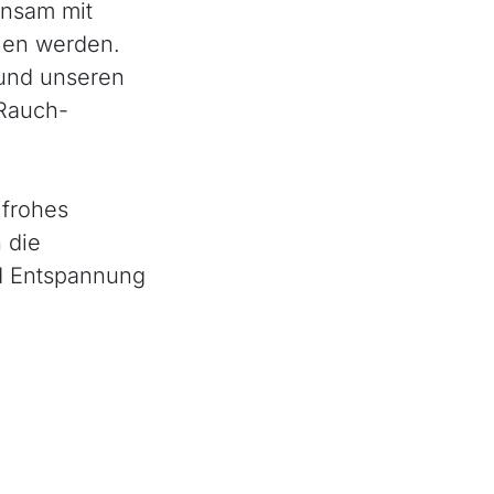
insam mit
elen werden.
 und unseren
„Rauch-
 frohes
 die
d Entspannung