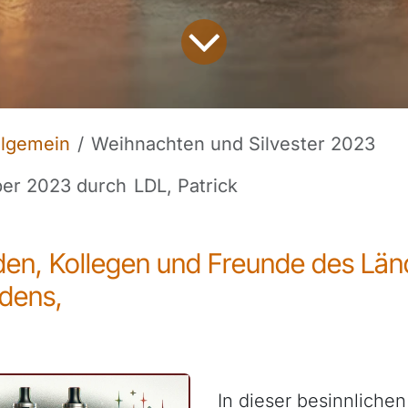
llgemein
Weihnachten und Silvester 2023
ber 2023
durch
LDL, Patrick
den, Kollegen und Freunde des Län
dens,
In dieser besinnliche