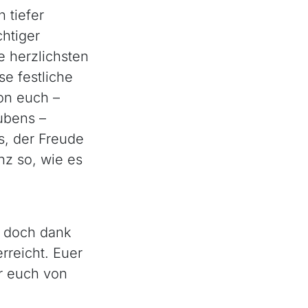
 tiefer
chtiger
 herzlichsten
e festliche
von euch –
ubens –
, der Freude
nz so, wie es
, doch dank
rreicht. Euer
r euch von