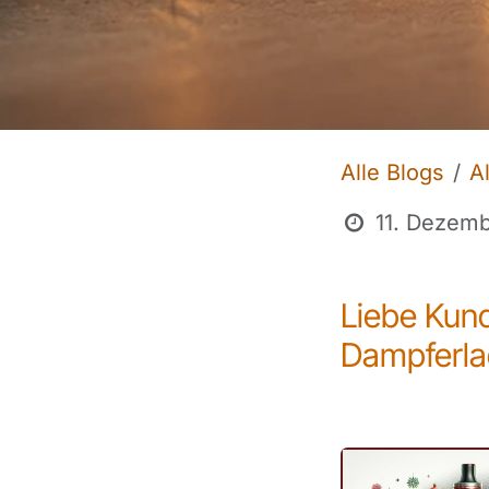
Alle Blogs
A
11. Dezem
Liebe Kun
Dampferla