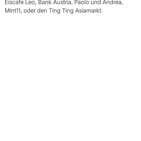
Eiscafe Leo, Bank Austria, Paolo und Andrea,
Mint11, oder den Ting Ting Asiamarkt.
Quelle:
Cochrane.org
, Can electronic
cigarettes help people stop smoking, and do
they have any unwanted effects when used
for this purpose?
Bildnachweis: C.O.P.S GmbH
in
Allgemein